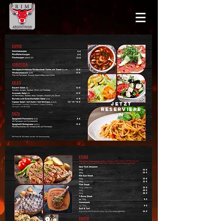
jetzt
reserviere
n